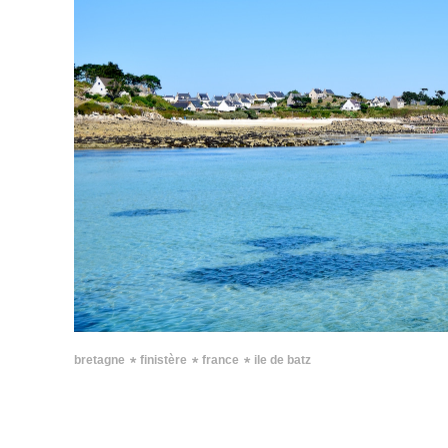
∗
∗
∗
bretagne
finistère
france
ile de batz