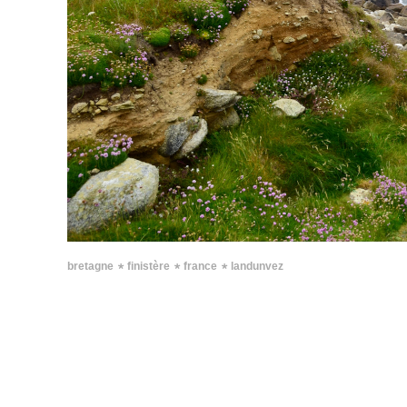
∗
∗
∗
bretagne
finistère
france
landunvez