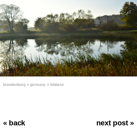
∗
∗
brandenburg
germany
lobbese
« back
next post »