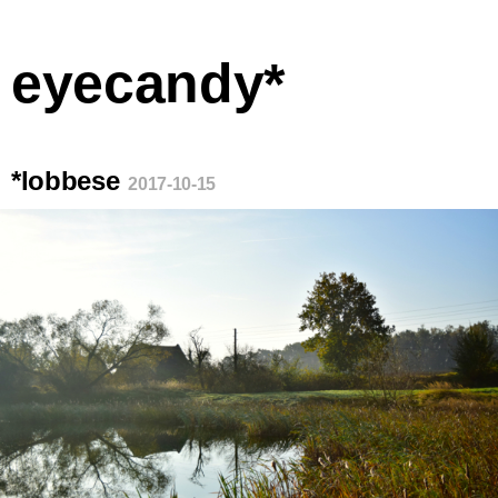
eyecandy*
*lobbese
2017-10-15