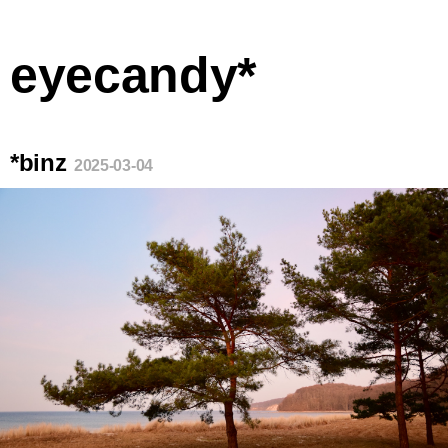
eyecandy*
*binz
2025-03-04