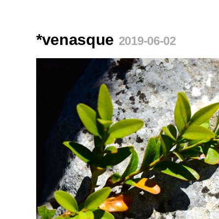
*venasque
2019-06-02