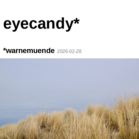
eyecandy*
*warnemuende
2026-02-28