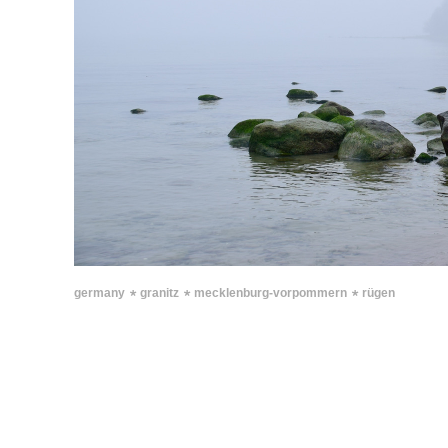
∗
∗
∗
germany
granitz
mecklenburg-vorpommern
rügen